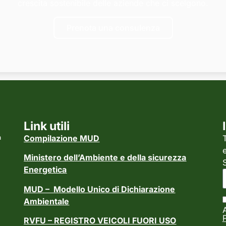
crescita sostenibile delle aziende che ci scelgono.
Prenota una consulenza
Link utili
a
Compilazione MUD
Ministero dell’Ambiente e della sicurezza
S
Energetica
MUD – Modello Unico di Dichiarazione
Ambientale
RVFU – REGISTRO VEICOLI FUORI USO