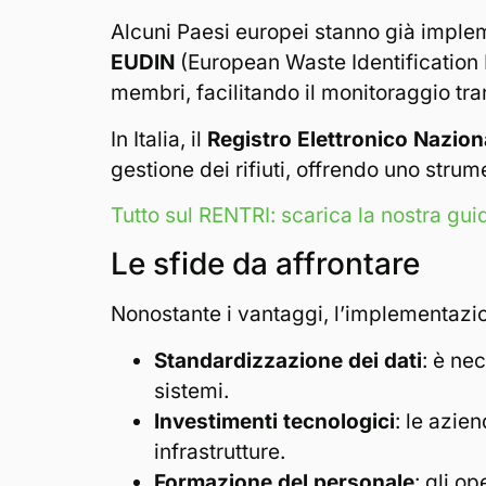
Alcuni Paesi europei stanno già implem
EUDIN
(European Waste Identification N
membri, facilitando il monitoraggio trans
In Italia, il
Registro Elettronico Nazional
gestione dei rifiuti, offrendo uno strume
Tutto sul RENTRI: scarica la nostra gui
Le sfide da affrontare
Nonostante i vantaggi, l’implementazion
Standardizzazione dei dati
: è nec
sistemi.
Investimenti tecnologici
: le azie
infrastrutture.
Formazione del personale
: gli o